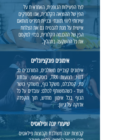
לצד הפעילות הגופנית, האחראית על
הפן של ההוצאה הקלורית, אנו מספקים
שירותי ליווי תזונתי ובניית תפריט מותאם
אישית על מנת להבטיח גם את הצלחת
הפן של ההכנסה הקלורית, בכדי למקסם
את כל ההשקעה בתהליך.
אימונים פונקציונליים
אימונים קצביים משולבים, המורכבים מ:
HIIT, רצועות TRX, בוטקאמפ, עבודת
כח, קטלבלס, משקל גוף, משחקי כושר
ועוד - כשהמשותף לכולם: עובדים על כל
הגוף בכל אימון מחדש, תוך הקפדה
אדוקה על גיוון.
שיעורי יוגה ופילאטיס
קבוצות יוגה משולבת וקבוצות פילאטיס