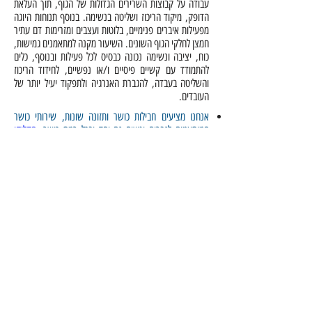
עבודה על קבוצות השרירים הגדולות של הגוף, תוך העלאת
הדופק, מיקוד הריכוז ושליטה בנשימה. בנוסף תנוחות היוגה
מפעילות איברים פנימיים, בלוטות ועצבים ומזרימות דם עתיר
חמצן לחלקי הגוף השונים. השיעור מקנה למתאמנים גמישות,
כוח, יציבה ונשימה נכונה כבסיס לכל פעילות ובנוסף, כלים
להתמודד עם קשיים פיסיים ו/או נפשיים, לחידוד הריכוז
והשליטה בעבדה, להגברת האנרגיה ולתפקוד יעיל יותר של
העובדים.
אנחנו מציעים חבילות כושר ותזונה שונות, שירותי כושר
המותאמים לגברים ונשים גם יחד ובכל רמת כושר.
הקליקו
לפרטים נוספים
האימונים והתרגילים מותאמים באופן אישי ליכולות והמגבלות
של כל משתתף.
מעוניינים לשמוע פרטים נוספים? מוזמנים לפנות אלינו ונשמח
לדבר אתכם!
השאירו פרטים ונחזור אליכם בהקדם