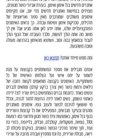
אתגרים חדשים בכל אימון ואימון. בעזרת אביזרי כושר מגוונים,
מצוידים בנחישות ואתגרים חדשים מדי יום, אנו מקיימים
אימונים משולבים שמורכבים מאין ספור ואריאציות של
תרגילים, טכניקות אימון ושיטות עבודה. כך נראים האימונים
הפונקציונליים שלנו, אתה יודע לאן אתה מגיע אבל אין לך
מושג מה אתה הולך לעשות, מלבד העובדה שכל הגוף הולך
לעבוד ובמאמץ גבוה וטוב. ושתצא מהאימון בהרגשה מעולה
וטובה משהגעת.
ומה ממש מייחד אותנו?
תמצאו כאן
אנחנו מגבילים את מספר המשתתפים בקבוצות על מנת
לשמור על יחס אישי ועל הצלחתו האישית של כל
משתתף/ת. האימונים בקבוצה מותאמים לקשת רחבה של
גילאים ורמות כושר (אין צורך ברקע קודם) ומתאים לגברים
ונשים כאחד. כדוגמת גברים המחפשים בניית שריר לצד ירידה
באחוזי השומן, נשים לאחר לידה הרוצות לחזור לגזרה, וככלל
מי ששואף להיכנס לכושר ולעצב גופו. אימונים מאתגרים
ומהנים ובעיקר מגבשים, המפעילים את כל קבוצות השרירים
בגוף בכל אימון, באמצעות ציוד כושר מגוון וחדשני כמו רצועות
TRX, גומיות, משקוליות, קטלבלס, חבלים, בלייזפוד, כדורי כח
ועוד, תוך שיפור מרכיבי הכושר השונים, בעיקרם סיבולת לב
ריאה, סבולת שרירית, כח וכח מתפרץ ועבודה מרובה על שרירי