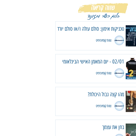
שווה קריאה
בלוג כושר ותזונה
טכניקות אימון: סולם עולה ו/או סולם יורד
צוות קומיוניפיט
02/01 - יום המאמן האישי הבינלאומי
צוות קומיוניפיט
מהו קצה גבול היכולת?
צוות קומיוניפיט
בחן את עצמך