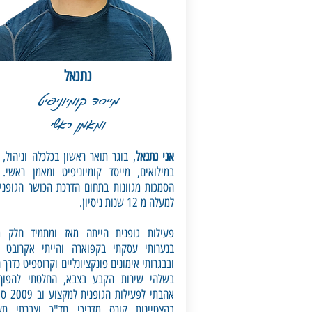
נתנאל
מייסד קומיוניפיט
ומאמן ראשי
אני נתנאל
, בוגר תואר ראשון בכלכלה וניהול, 
במילואים, מייסד קומיוניפיט ומאמן ראשי.
הסמכות מגוונות בתחום הדרכת הכושר הגופני
למעלה מ 12 שנות ניסיון.
פעילות גופנית הייתה מאז ומתמיד חלק מח
בנערותי עסקתי בקפוארה והייתי אקרובט ח
ובבגרותי אימונים פונקציונליים וקרוספיט כדרך ח
בשלהי שירות הקבע בצבא, החלטתי להפוך
אהבתי לפעילות הג
בהצטיינות קורס מדריכי חד"כ וצברתי תעו