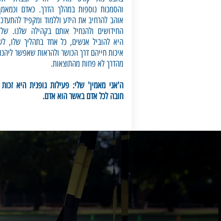
והסמכות נוספות במהלך הדרך. כאדם וכמאמן
אוהב להרחיב את הידע וללמוד ומקפיד להתעדכן
החידושים ולהנחיל אותם בקהילה שלנו. שלי
היא להוביל אנשים, כל אחד בתהליך שלו, לש
איכות חייהם דרך הכושר ולהראות שאפשר ליהנו
מהדרך לא פחות מהתוצאות.
ה'אני מאמין' שלי: פעילות גופנית היא זכות 
חובה לכל אדם באשר הוא אדם.