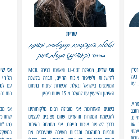
שרית
מטפלת התנהגותית-קוגניטיבית, מאמנת
בכירה (קאוצ'ינג) ומנהלת שיווק
רס"ן
אני שרית
, מטפלת LI-CBT ומאמנת בכירה MCIL
אני שיר
 בעל
להישגיות ולשיפור איכות החיים, חברה בלשכת
תל חי ע
, עם
המאמנים בישראל ובעלת הכשרות שונות בתחום
האימון והייעוץ עם למעלה מ 15 שנות ניסיון.
התזונה 
יי,
בשנים האחרונות אני מובילה רבים מלקוחותינו
אני מב
ובב
להגשמת המטרות והיעדים שהם מציבים לעצמם
שחוו כל
יים.
 את
בדרך לשיפור איכות חייהם. אני מתמחה באיתור
כמו "ח
ופנית למקצוע וב 2009 סיימתי
תבניות התנהגות ותבניות חשיבה שמעכבים את
במשקל 
דות