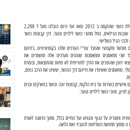
קומיוניפיט (Community of fitness), הנה קהילת כושר שהוקמה ב 2012 ומאז ועד היום הובלנו מעל ל 2,200
כבות הגילאים, החל מחוגי כושר לילדים ונוער, דרך קבוצות כושר
ולבני הגיל השלישי.
מוכשר ומקצועי שעובד עפ"י הערכים שלנו בקומיוניפיט, ביניהם
ומצד שני מתאמנים ומתאמנות שנהנים מערכים אלה ומשמרים את
אי דופן שהופכים את הדרך לחווייתית לא פחות מהתוצאות, ובעזרת
טלי. מתאמנים ששיפרו את חייהם דרך הכושר, ששינו את הרכב גופם,
ם.
ם אישיים בשירות עד בית הלקוח, קבוצות יוגה וכושר בפארקים וגנים
לציון, וחוגי כושר לילדים ונוער.
נית ותוצריה על הגוף והנפש ועל החיים בכלל, מתוך הדאגה לאורח
ם זו ומתוך תחושת השליחות להעביר זאת הלאה.