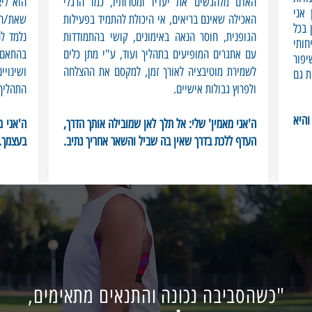
האדם מלהגשים את יעדיו ומטרותיו, כמו הרגלי
הוא לי
 אני
האכילה שאינם בריאים, אי היכולת להתמיד בפעילות
שאת/ה 
 בכל
הגופנית, חוסר הנאה באימונים, קושי בהתמודדות
נלמד ל
חותי
עם אתגרים המופיעים בתהליך ועוד, ע"י מתן כלים
בהתאם 
יפור
לשמירת מוטיבציה לאורך זמן, למקסם את ההצלחה
ושינוי
ת גם
ולפרוץ גבולות אישיים.
התהליך
והיא
ה'אני מאמין' שלי: אל תלך לאן שמובילה אותך הדרך,
ה'אני מ
העדף ללכת בדרך שאין בה שביל והשאר אחריך נתיב.
בעצמך.
"כשהסביבה נכונה והתנאים מתאימים,