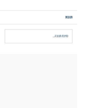
תגובות
טכניקות אימון: סולם עולה ו/או סולם
כתיבת תגובה...
יורד