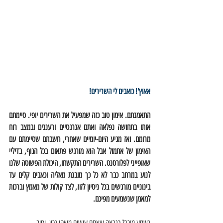
אאוץ'! כואבים לי השרירים! 
התאמנתם. אימון טוב כזה שמפעיל את השרירים יופי. סיימתם 
אותו בתחושה נפלאה ואתם אנרגטיים ורעננים ובמצב רוח 
מרומם. ואז מגיע היום-יומיים שאחרי, חשבתם שסיימתם עם 
האימון של אתמול אבל הוא מורגש פתאום בכל הגוף, בדיליי 
שאופייני לפלורסנט. השרירים התקשחו, היכולת הפשוטה שלנו 
לנוע במרחב כבר לא כל כך מובנת מאליה וכאבים קלים עד 
בינוניים מורגשים בכל ניסיון לזוז, לצד קולות של מאמץ וברכות 
למאמן שנשמעים מפיכם. 
נשמע מוכר? כנראה שאתם עושים משהו נכון. וטוב. 