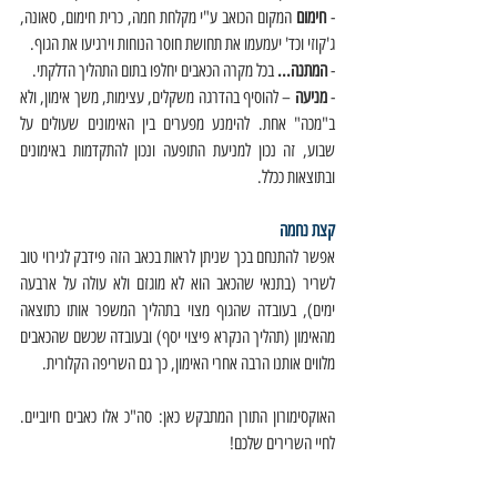
- 
חימום
 המקום הכואב ע"י מקלחת חמה, כרית חימום, סאונה, 
ג'קוזי וכד' יעמעמו את תחושת חוסר הנוחות וירגיעו את הגוף. 
- 
המתנה...
 בכל מקרה הכאבים יחלפו בתום התהליך הדלקתי. 
- 
מניעה
 – להוסיף בהדרגה משקלים, עצימות, משך אימון, ולא 
ב"מכה" אחת. להימנע מפערים בין האימונים שעולים על 
שבוע, זה נכון למניעת התופעה ונכון להתקדמות באימונים 
ובתוצאות ככלל. 
קצת נחמה
אפשר להתנחם בכך שניתן לראות בכאב הזה פידבק לגירוי טוב 
לשריר (בתנאי שהכאב הוא לא מוגזם ולא עולה על ארבעה 
ימים), בעובדה שהגוף מצוי בתהליך המשפר אותו כתוצאה 
מהאימון (תהליך הנקרא פיצוי יסף) ובעובדה שכשם שהכאבים 
מלווים אותנו הרבה אחרי האימון, כך גם השריפה הקלורית. 
האוקסימורון התורן המתבקש כאן: סה"כ אלו כאבים חיוביים. 
לחיי השרירים שלכם! 