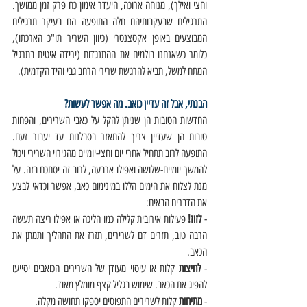
וחצי ואילך), מנוחה ארוכה, היעדר אימון כח פרק זמן ממושך. 
התרגילים שבעקבותיהם חלה התופעה הם בעיקר תרגילים 
המבוצעים באופן אקסצנטרי (כיוון השריר תו"כ הארכתו), 
כלומר כשאנחנו בולמים את ההתנגדות (ירידה איטית בתרגיל 
המתח למשל, תביא להרגשת שרירי הרחב גבי והיד הקדמית). 
הבנתי, אבל זה עדיין כואב. מה אפשר לעשות? 
החדשות הטובות הן שניתן להקל על כאבי השרירים, והפחות 
טובות הן שעדיין צריך להתאזר בסבלנות עד יעבור זעם. 
התופעה לרוב תתחיל אחרי יום וחצי-יומיים מהגירוי השרירי ויכול 
להמשך יומיים-שלושה ואפילו ארבעה, לרוב זה יסתכם בזה. על 
מנת לצלוח את הימים הללו במינימום כאב, אפשר וכדאי לבצע 
את הדברים הבאים: 
- 
לזוז!
 פעילות אירובית קלילה כמו הליכה או אפילו ריצה תעשה 
הרבה טוב, תזרים דם לשרירים, תזרז את התהליך ותמתן את 
הכאב.
- 
לחיצות
 קלות או עיסוי מעודן של השרירים הכואבים יסייעו 
להפיג את הכאב. שימוש בגליל קצף מומלץ מאוד. 
- 
מתיחות
 קלות לשרירים התפוסים יספקו תחושה מקלה. 