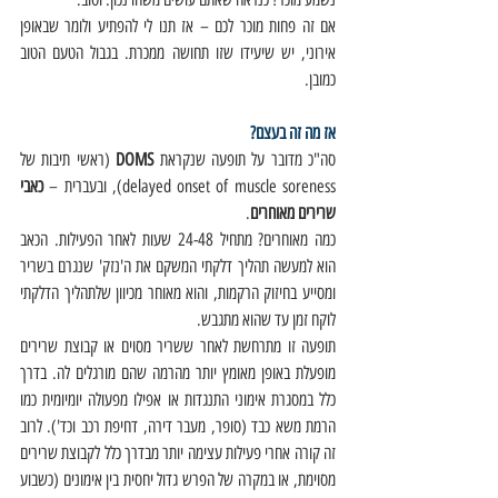
אם זה פחות מוכר לכם – אז תנו לי להפתיע ולומר שבאופן 
אירוני, יש שיעידו שזו תחושה ממכרת. בגבול הטעם הטוב 
כמובן. 
אז מה זה בעצם? 
סה"כ מדובר על תופעה שנקראת 
DOMS
 (ראשי תיבות של 
delayed onset of muscle soreness), ובעברית – 
כאבי 
שרירים מאוחרים
.
כמה מאוחרים? מתחיל 24-48 שעות לאחר הפעילות. הכאב 
הוא למעשה תהליך דלקתי המשקם את ה'נזק' שנגרם בשריר 
ומסייע בחיזוק הרקמות, והוא מאוחר מכיוון שלתהליך הדלקתי 
לוקח זמן עד שהוא מתגבש.
תופעה זו מתרחשת לאחר ששריר מסוים או קבוצת שרירים 
מופעלת באופן מאומץ יותר מהרמה שהם מורגלים לה. בדרך 
כלל במסגרת אימוני התנגדות או אפילו מפעולה יומיומית כמו 
הרמת משא כבד (סופר, מעבר דירה, דחיפת רכב וכד'). לרוב 
זה קורה אחרי פעילות עצימה יותר מבדרך כלל לקבוצת שרירים 
מסוימת, או במקרה של הפרש גדול יחסית בין אימונים (כשבוע 