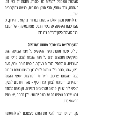
להעלאת הסיכונים למחלות כמו סוכרת, מחלות לב וכלי דם, 
השמנה, כבד שומני, סוגי סרטן מסוימים, פגיעה במיקרוביום 
ועוד... 
יש להימנע ממזון אולטרא מעובד במיוחד בתקופת ההיריון, כי 
להם יכולת השפעה על ביטוי הגנים (אפיגנטיקה) של העובר 
ובכך להעלות סיכון למחלות בבגרותו. 
מדוע בכל זאת אנו צורכים מזונות מעובדים? 
תהליכי עיבוד מזונות נועדו להשפיע על אופן הצריכה שלנו 
ומושקעים מאמצים רבים על מנת שנבחר לאכול פריטי מזון 
מעובדים. אינטרסים כלכליים בעיקר. הוספת חומרי צבע, טעם 
וריח, שומן, סוכר ומלח גורמים לנו לצרוך כמויות גדולות בהרבה 
ממה שאנחנו צריכים. האריזות הקורצות, אופני ההכנה 
המהירים, הזמינות לצרוך כמו חטיף - מאוד תורמים לעניין. 
תוסיפו לזה שיווק ופרסום אגרסיביים ותדירים, וקיבלתם מלכודת 
דבש שרבים נופלים בה על בסיס יומיומי. ולכן חברים, יש מחיר 
בריאותי כבד. 
לכן, העדיפו תמיד להכין את האוכל בעצמכם ולא להתפתות 