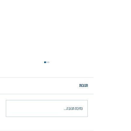
תגובות
חג נתרן שמח!
כתיבת תגובה...