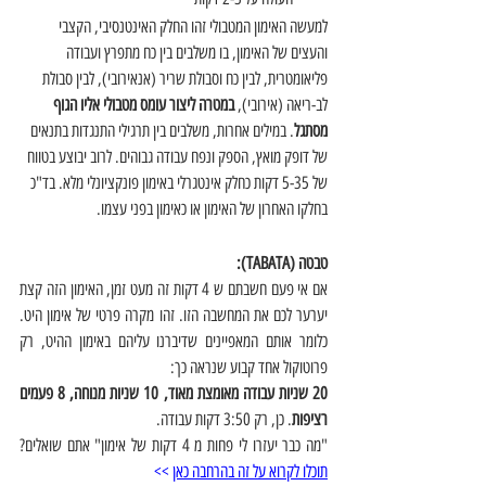
למעשה האימון המטבולי זהו החלק האינטנסיבי, הקצבי 
והעצים של האימון, בו משלבים בין כח מתפרץ ועבודה 
פליאומטרית, לבין כח וסבולת שריר (אנאירובי), לבין סבולת 
לב-ריאה (אירובי), 
במטרה ליצור עומס מטבולי אליו הגוף 
מסתגל
. במילים אחרות, משלבים בין תרגילי התנגדות בתנאים 
של דופק מואץ, הספק ונפח עבודה גבוהים. לרוב יבוצע בטווח 
של 5-35 דקות כחלק אינטגרלי באימון פונקציונלי מלא. בד"כ 
בחלקו האחרון של האימון או כאימון בפני עצמו.
טבטה (TABATA): 
אם אי פעם חשבתם ש 4 דקות זה מעט זמן, האימון הזה קצת 
יערער לכם את המחשבה הזו. זהו מקרה פרטי של אימון היט. 
כלומר אותם המאפיינים שדיברנו עליהם באימון ההיט, רק 
פרוטוקול אחד קבוע שנראה כך: 
20 שניות עבודה מאומצת מאוד, 10 שניות מנוחה, 8 פעמים 
רציפות
. כן, רק 3:50 דקות עבודה. 
"מה כבר יעזרו לי פחות מ 4 דקות של אימון" אתם שואלים? 
תוכלו לקרוא על זה בהרחבה כאן
 >>