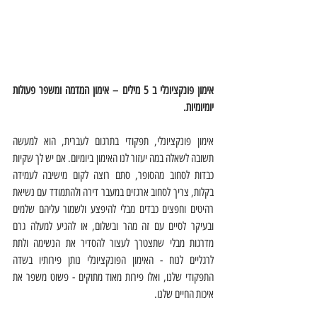
אימון פונקציונלי ב 5 מילים – אימון המדמה ומשפר פעולות 
יומיומיות. 
אימון פונקציונלי, תפקודי בתרגום לעברית, הוא למעשה 
תשובה לשאלה במה יעזור לנו האימון ביומיום. אם יש לך שקיות 
כבדות לסחוב מהסופר, סתם רוצה לקום מישיבה לעמידה 
בקלות, צריך לסחוב ארגזים במעבר דירה ולהתמודד עם נשיאת 
רהיטים וחפצים כבדים מבלי להיפצע ולשמור עליהם שלמים 
ובעיקר לסיים עם זה מהר ובשלום, או להגיע למעלה גרם 
מדרגות מבלי שתצטרך לעצור להסדיר את הנשימה ולתת 
לרגליים לנוח - האימון הפונקציונלי נותן פירותיו בשדה 
התפקודי שלנו, ואלו פירות מאוד מתוקים - פשוט משפר את 
איכות החיים שלנו. 