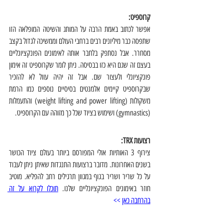
קרוספיט: 
אפשר לכתוב באמת הרבה על המותג והשיטה המופלאה הזו 
שתפסה כבר מיליונים רבים ברחבי העולם וממשיכה לגדול בקצב 
מסחרר. אבל נסתפק בלחבר אותה לאימונים הפונקציונליים 
בעצם זה שגם היא כזו בבסיסה. ניתן לומר שקרוספיט זה אימון 
פונקציונלי ולעצור שם. אבל זה יהיה עוול לא להזכיר 
שבקרוספיט קיימים אלמנטים בסיסיים נוספים כמו הרמת 
משקולות (weight lifting and power lifting) והתעמלות 
(gymnastics) ושימוש בציוד שכל כך מזוהה עם הקרוספיט. 
רצועות TRX:
צירוף 3 האותיות אולי המפורסם ביותר בעולם ציוד הכושר 
בשנים האחרונות. מדובר ברצועות התנגדות שאיתן ניתן לעבוד 
על כל שריר ושריר בגוף במגוון תרגילים רחב להפליא. מוטיב 
חוזר באימונים הפונקציונליים שלנו. 
תוכלו לקרוא על זה 
בהרחבה כאן
 >>