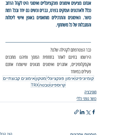
אנחנו מציעים אימונים פונקציונליים ואימוני היט לקהל הרחב 
ככלל ולארגונים ועסקים בפרט, גברים ונשים גם יחד ובכל רמת 
כושר. האימונים והתרגילים מותאמים באופן אישי ליכולות 
והמגבלות של כל משתתף. 
כבר הצטרפתם לקהילה שלנו?
הירשמו בחינם לאתר בתחתית המסך ותיהנו מתכנים 
אקסקלוסיביים, אתגרים ואימונים מגוונים שישמרו אתכם 
פעילים במיוחד
קומיוניפיט
אימון פונקציונלי
מטקון
אימונים קבוצתיים
קרוספיט
טבטה
TRX
מוטיבציה
כושר גופני כללי
פוסטים אחרונים
הצג הכול