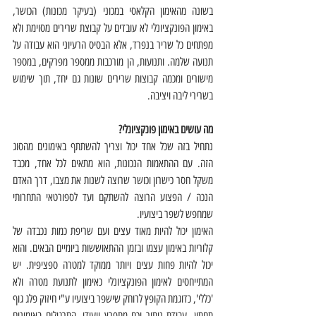
בשונה מהאימון הקלאסי במכוני (בעיקר מכונות) הכושר, 
באימון הפונקציונלי לא עובדים על קבוצת שרירים מסוימת ולא 
מפתחים כל שריר בנפרד, אלא הבסיס הרעיוני הוא עבודה על 
תנועה שלמה. ותנועות, הן מורכבות ממספר מפרקים, במספר 
מישורים ומכמה קבוצות שרירים שונות גם יחד, תוך שימוש 
בשרירי ליבה ויציבה. 
מה עושים באימון פונקציונלי? 
נתחיל בזה שכל אחד יכול וצריך להשתתף באימונים מהסוג 
הזה. עם ההתאמות הנכונות, הוא מתאים לכל אחד, מכבד 
משקל חסר כישרון וכושר שרוצה לשנות את מצבו, דרך האדם 
הנכה / הפצוע הרוצה להשתקם ועד לספורטאי התחרותי 
שמחפש לשפר ביצועיו. 
האימון יכול להיות מאוד עצים ועם שריפת כמות נכבדה של 
קלוריות באימון עצמו ובזמן ההתאוששות ביומיים הבאים. והוא 
יכול להיות פחות עצים ויותר ממוקד למטרה ספציפית. יש 
המתייחסים לאימון הפונקציונלי כאימון לתנועת מטרה ולא 
'כללי', כדוגמת הקופץ לרוחק שישפר ביצועיו ע"י חיזוק פלג גוף 
תחתון, עבודת ניתור וכח מתפרץ ייעודי. התרגילים באימונים 