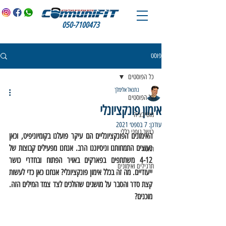
050-7100473
פוסט
כל הפוסטים
נתנאל אלימלך
כל הפוסטים
אימון פונקציונלי
מוטיבציה
עודכן:
7 בספט׳ 2021
כושר גופני כללי
האימונים הפונקציונליים הם עיקר פועלנו בקומיוניפיט, וכאן 
נעוצים התמחותנו וניסיוננו הרב. אנחנו מפעילים קבוצות של 
תזונה
4-12 משתתפים בפארקים באויר הפתוח ובחדרי כושר 
תרגילים ואימונים
ייעודיים. מה זה בכלל אימון פונקציונלי? אנחנו כאן כדי לעשות 
קצת סדר והסבר על מושגים שהולכים לצד צמד המילים הזה. 
מוכנים? 