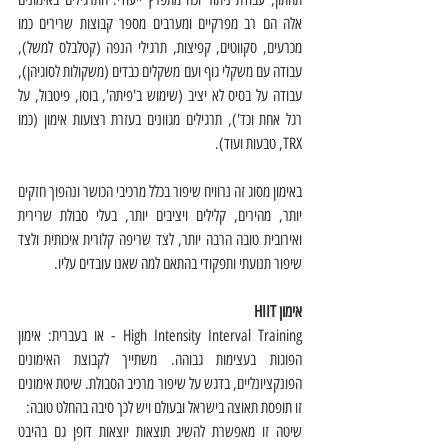
אלה הם רב מפרקיים ומערבים מספר קבוצות שרירים כמו 
מכרעים, סקווטים, קפיצות, תרגילי הנפה (קטלבלס למשל), 
עבודה עם משקלי גוף ועם משקלים כבדים (משקולות לסוגיהן), 
עבודה על בסיס לא יציב (שימוש ב'פיתה', בוסו, פיטבול, על 
רגל אחת וכד'), תרגילים מגוונים בעזרת רצועות אימון (כמו 
TRX, טבעות ועוד). 
באימון מסוג זה נרוויח שיפור בכלל מרכיבי הכושר ונהפוך חזקים 
יותר, מהירים, קלילים ויציבים יותר, בעלי סבולת שרירית 
ואירובית טובה הרבה יותר, לצד שריפה קלורית איכותית ולצד 
שיפור תנועתי ותפקודי בהתאם למה שאנו עובדים עליו. 
אימון HIIT
High Intensity Interval Training - או בעברית: אימון 
הפוגות בעצימות גבוהה. משתייך לקבוצת האימונים 
הפונקציונליים, בדגש על שיפור מרכיב הסבולת. שיטת אימונים 
זו תופסת תאוצה בישראל ובעולם ויש לכך סיבה בהחלט טובה: 
שיטה זו מאפשרת להשיג תוצאות יוצאות דופן גם בהיבט 