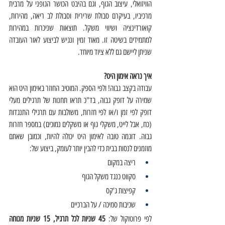
הוויזואלי, עיצוב הגוף, וגם בהיבט הכושר הגופני על מרבית 
מרכיביו, בעיקרם סבולת שרירית וסבולת לב ריאה, מהירות, 
קואורדינציה ושיווי משקל. תוצאות שניכרות במהירות 
למתמידים בשיטה זו. מאוד זמין ונגיש לביצוע לאור העובדה 
שניתן ליישם גם ללא ציוד מיוחד. 
איך נראה אימון היט?
עבודה בקצב גבוה! ולפי הספק. המוטיב החוזר באימון היט הוא 
שמירה על דופק גבוה, בד"כ תראו תחנות של תרגילים מעלי 
דופק לפי זמן ו/או לפי חזרות, משולבות עם תרגילי התנגדות 
(כח, אבל לייט, משקלי גוף או משקלים נמוכים) במספר חזרות 
גבוה. דוגמה טובה לאימון היט יכולה להיות, וכמובן שאתם 
מוזמנים לנסות בבית כדי להבין יותר לעומק, ביצוע של:
ריצה במקום
סקווט כנגד משקל הגוף
קפיצות ג'קס
שכיבות סמיכה / על הברכיים
לפי פרוטוקול של:
 45 שניות לכל תרגיל, 15 שניות מנוחה 