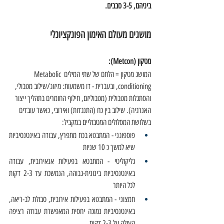
ביניהם, 3-5 סבבים.
מושגים מעולם האימון הפונקציונלי
מטקון (Metcon):
המושג מטקון = הלחם של שתי המילים Metabolic 
conditioning, ובעברית - דו משמעות: מיזוג/שילוב מטבולי, 
והסתגלות מטבולית (מטבוליזם, חילוף החומרים בתהליך ייצור 
האנרגיה). שילוב בין כח (התנגדות) ואירובי, כאשר עובדים 
בשלושת המסלולים המטבוליים במקביל:
פוספוגני - המתבטא בכח מתפרץ, עבודה באינטנסיביות 
שיא למשך כ 10 שניות 
גליקוליטי - המתבטא בפעילות אנאירובית, עבודה 
באינטנסיביות בינונית-גבוהה, הנמשכת עד 2-3 דקות 
לכל היותר
חמצוני - המתבטא בפעילות אירובית, סבולת לב-ריאה, 
באינטנסיביות נמוכה יחסית המאפשרת עבודה רציפה 
העולה על 2-3 דקות 